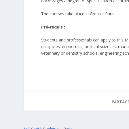
encourages a degree of specialisation according
The courses take place in Greater Paris.
Pré-requis :
Students and professionals can apply to this Ma
disciplines: economics, political sciences, man
veterinary or dentistry schools, engineering scho
PARTAGE
MS Santé Publique | Paris