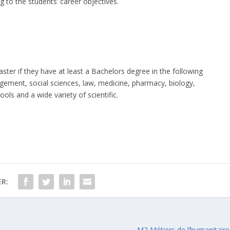
 to the students’ career objectives.
ster if they have at least a Bachelors degree in the following
agement, social sciences, law, medicine, pharmacy, biology,
ols and a wide variety of scientific.
R:
M2 Métiers de l’humanitaire