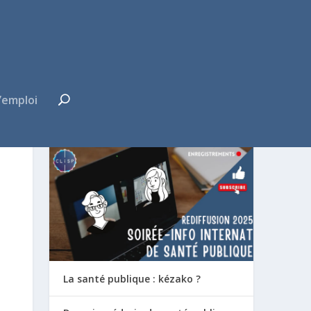
’emploi
FUTUR·E INTERNE ?
La santé publique : kézako ?