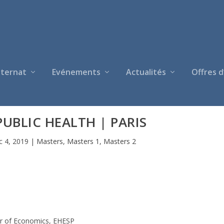
nternat
Evénements
Actualités
Offres d
UBLIC HEALTH | PARIS
c 4, 2019
|
Masters
,
Masters 1
,
Masters 2
r of Economics, EHESP