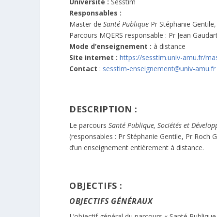
Université :
Sesstim
Responsables :
Master de
Santé Publique
Pr Stéphanie Gentile,
Parcours MQERS responsable : Pr Jean Gaudar
Mode d’enseignement :
à distance
Site internet :
https://sesstim.univ-amu.fr/m
Contact
:
sesstim-enseignement@univ-amu.fr
DESCRIPTION :
Le parcours
Santé Publique, Sociétés et Dévelo
(responsables : Pr Stéphanie Gentile, Pr Roch Gi
d’un enseignement entièrement à distance.
OBJECTIFS :
OBJECTIFS GÉNÉRAUX
L’objectif général du parcours « Santé Publique