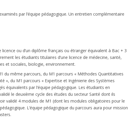
 examinés par l’équipe pédagogique. Un entretien complémentaire
e licence ou d’un diplôme français ou étranger équivalent à Bac + 3
irement les étudiants titulaires d’une licence de médecine, santé,
s et sociales, biologie, environnement.
u M1 du même parcours, du M1 parcours « Méthodes Quantitatives
é », du M1 parcours « Expertise et Ingénierie des Systèmes
és équivalents par l’équipe pédagogique. Les étudiants en
lidé le deuxième cycle des études du secteur Santé dont ils
ir validé 4 modules de M1 (dont les modules obligatoires pour le
pe pédagogique. L’équipe pédagogique du parcours aura pour mission
sters.
: