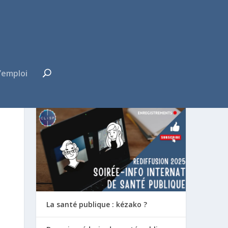
’emploi
FUTUR·E INTERNE ?
La santé publique : kézako ?