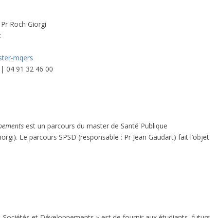
 Pr Roch Giorgi
t
aster-mqers
| 04 91 32 46 00
ppements
est un parcours du master de Santé Publique
orgi). Le parcours SPSD (responsable : Pr Jean Gaudart) fait l’objet
, Sociétés et Développements » est de fournir aux étudiants, futurs