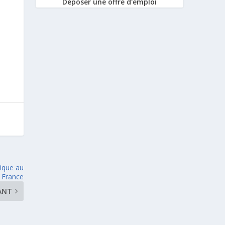
Déposer une offre d'emploi
lique au
 France
ANT