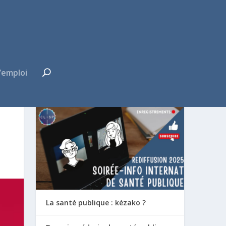
’emploi
FUTUR·E INTERNE ?
La santé publique : kézako ?