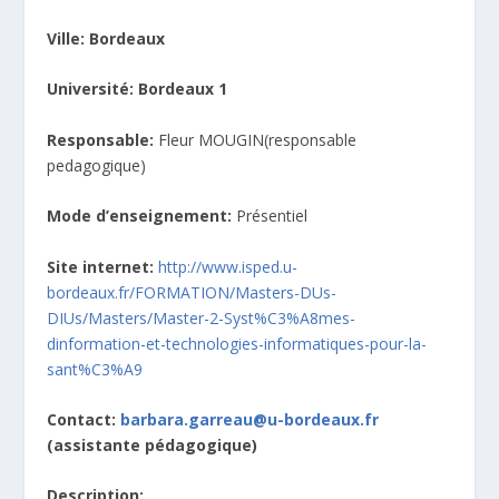
Ville: Bordeaux
Université: Bordeaux 1
Responsable:
Fleur MOUGIN(responsable
pedagogique)
Mode d’enseignement:
Présentiel
Site internet:
http://www.isped.u-
bordeaux.fr/FORMATION/Masters-DUs-
DIUs/Masters/Master-2-Syst%C3%A8mes-
dinformation-et-technologies-informatiques-pour-la-
sant%C3%A9
Contact:
barbara.garreau@u-bordeaux.fr
(assistante pédagogique)
Description: