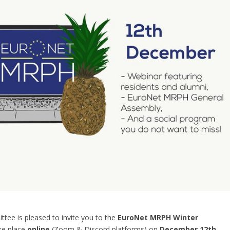
ee is pleased to invite you to the
EuroNet MRPH Winter
ake place
online
(Zoom & Discord platforms)
on
December 12th
.