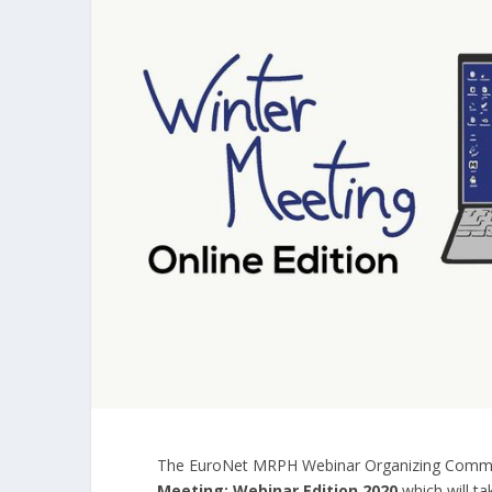
The EuroNet MRPH Webinar Organizing Committ
Meeting: Webinar Edition 2020
which will t