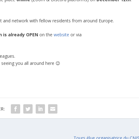
et and network with fellow residents from around Europe.
n is already OPEN
on the
website
or via
leagues.
seeing you all around here 😉
R:
Tours élue organisatrice du CNI