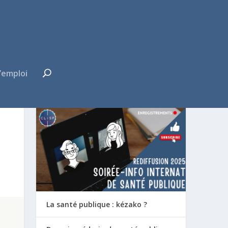
’emploi
FUTUR·E INTERNE ?
La santé publique : kézako ?