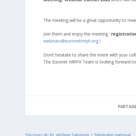
The meeting will be a great opportunity to me
Join them and enjoy the meeting :
registratio
webinars@euronetmrph.org
!
Don’t hesitate to share the event with your col
The Euronet MRPH Team is looking forward to 
PARTAGE
Discours du Pr. Jérôme Salomon | Séminaire national