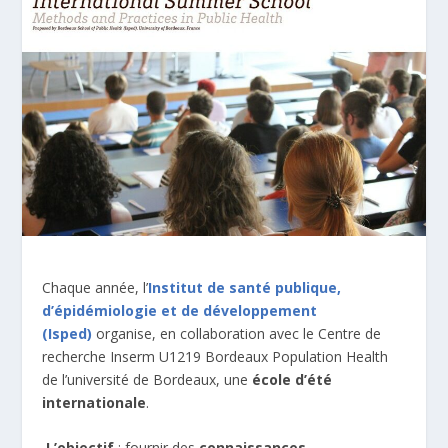
Chaque année, l’
Institut de santé publique,
d’épidémiologie et de développement
(Isped)
organise, en collaboration avec le Centre de
recherche Inserm U1219 Bordeaux Population Health
de l’université de Bordeaux, une
école d’été
internationale
.
️
L’objectif
: fournir des
connaissances