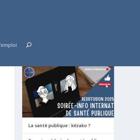
’emploi
FUTUR·E INTERNE ?
La santé publique : kézako ?