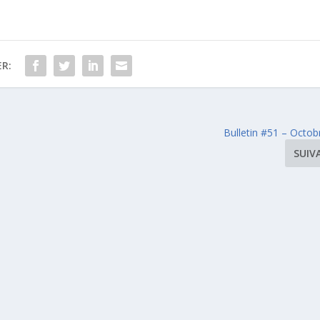
R:
Bulletin #51 – Octob
SUIV