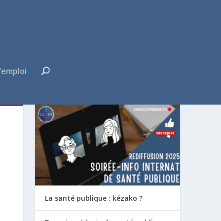
’emploi
FUTUR·E INTERNE ?
La santé publique : kézako ?