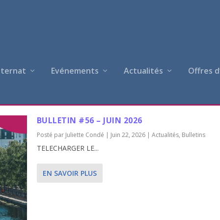
nternat
Evénements
Actualités
Offres d
BULLETIN #56 – JUIN 2026
Posté par
Juliette Condé
|
Juin 22, 2026
|
Actualités
,
Bulletins
TELECHARGER LE...
EN SAVOIR PLUS