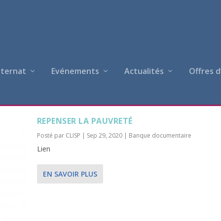
nternat
Evénements
Actualités
Offres d
EE
REPENSER LA PAUVRETÉ
Posté par
CLISP
|
Sep 29, 2020
|
Banque documentaire
Lien
EN SAVOIR PLUS