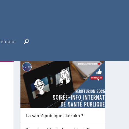
’emploi
FUTUR·E INTERNE ?
La santé publique : kézako ?