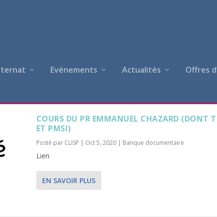
nternat
Evénements
Actualités
Offres d
ZARD
COURS DU PR EMMANUEL CHAZARD (DONT T
ET PMSI)
Posté par
CLISP
|
Oct 5, 2020
|
Banque documentaire
Lien
EN SAVOIR PLUS