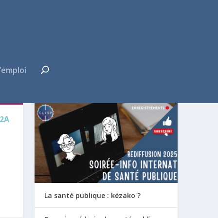
’emploi
FUTUR·E INTERNE ?
2A
La santé publique : kézako ?