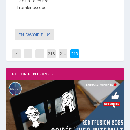
-L’actualité en bref
-Trombinoscope
EN SAVOIR PLUS
1
…
213
214
215
FUTUR·E INTERNE ?