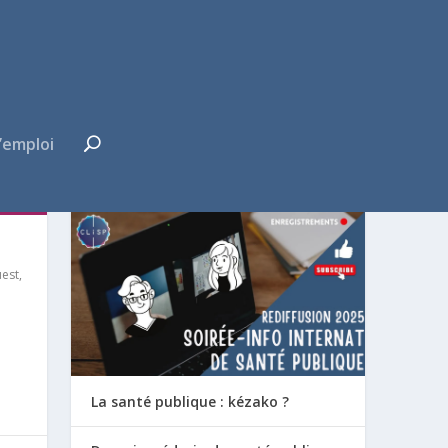
’emploi
FUTUR·E INTERNE ?
est
,
La santé publique : kézako ?