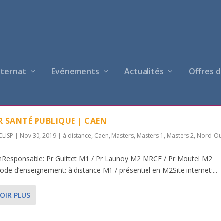
nternat
Evénements
Actualités
Offres d
 SANTÉ PUBLIQUE | CAEN
CLISP
|
Nov 30, 2019
|
à distance
,
Caen
,
Masters
,
Masters 1
,
Masters 2
,
Nord-Ou
aenResponsable: Pr Guittet M1 / Pr Launoy M2 MRCE / Pr Moutel M2
de d’enseignement: à distance M1 / présentiel en M2Site internet:...
OIR PLUS