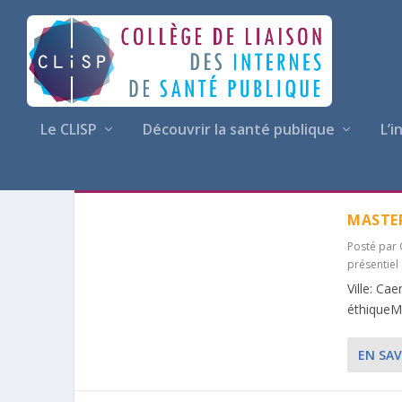
Le CLISP
Découvrir la santé publique
L’i
CATÉGORIE :
CAEN
MASTER
Posté par
présentiel
Ville: C
éthiqueMo
EN SAV