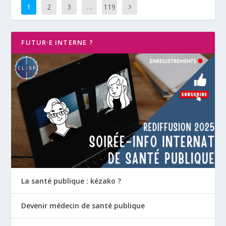
1
2
3
…
119
FUTUR·E INTERNE ?
La santé publique : kézako ?
Devenir médecin de santé publique