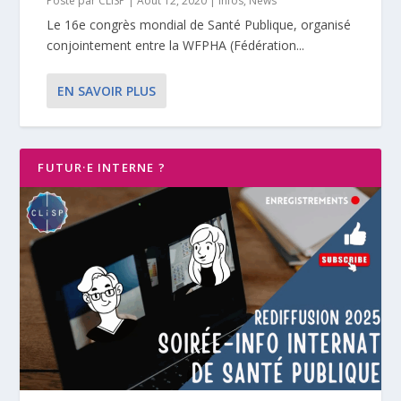
Posté par
CLISP
|
Août 12, 2020
|
Infos
,
News
Le 16e congrès mondial de Santé Publique, organisé
conjointement entre la WFPHA (Fédération...
EN SAVOIR PLUS
FUTUR·E INTERNE ?