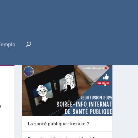
’emploi
FUTUR·E INTERNE ?
e
La santé publique : kézako ?