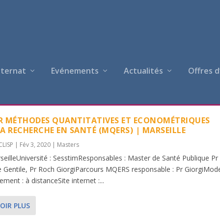
nternat
Evénements
Actualités
Offres d
OMIQUE
R MÉTHODES QUANTITATIVES ET ECONOMÉTRIQUES
A RECHERCHE EN SANTÉ (MQERS) | MARSEILLE
CLISP
|
Fév 3, 2020
|
Masters
arseilleUniversité : SesstimResponsables : Master de Santé Publique Pr
e Gentile, Pr Roch GiorgiParcours MQERS responsable : Pr GiorgiMod
ement : à distanceSite internet :...
OIR PLUS