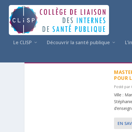
Le CLISP
Découvrir la santé publique
L’i
ÉTIQUETTE :
MÉDICO-ÉCON
MASTE
POUR L
Posté par
Ville : M
Stéphani
d’enseign
EN SAV