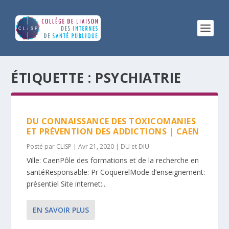
ÉTIQUETTE :
PSYCHIATRIE
DU CONNAISSANCE DES TOXICOMANIES
ET PRÉVENTION DES ADDICTIONS | CAEN
Posté par
CLISP
|
Avr 21, 2020
|
DU et DIU
Ville: CaenPôle des formations et de la recherche en
santéResponsable: Pr CoquerelMode d’enseignement:
présentiel Site internet:...
EN SAVOIR PLUS