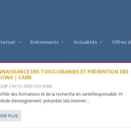
nternat
Evénements
Actualités
Offres d
NAISSANCE DES TOXICOMANIES ET PRÉVENTION DES
IONS | CAEN
CLISP
|
Avr 21, 2020
|
DU et DIU
enPôle des formations et de la recherche en santéResponsable: Pr
ode d’enseignement: présentiel Site internet:...
OIR PLUS