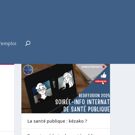
’emploi
FUTUR·E INTERNE ?
La santé publique : kézako ?