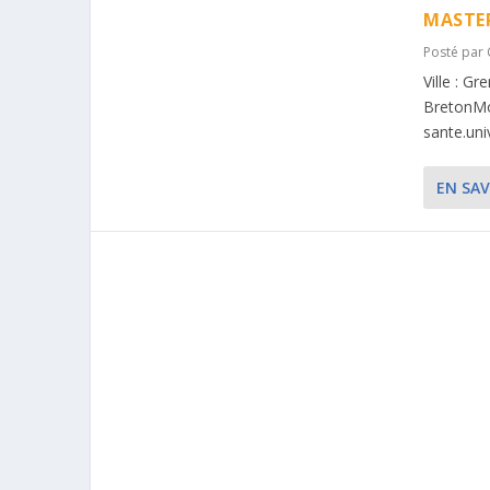
MASTER
Posté par
Ville : G
BretonMod
sante.uni
EN SAV