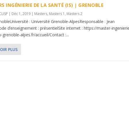
S INGÉNIERIE DE LA SANTÉ (IS) | GRENOBLE
CLISP
|
Déc 1, 2019
|
Masters
,
Masters 1
,
Masters 2
renobleUniversité : Université Grenoble-AlpesResponsable : Jean
e d’enseignement : présentielSite internet : https://master-ingenieri
v-grenoble-alpes.fr/accueil/Contact :...
OIR PLUS