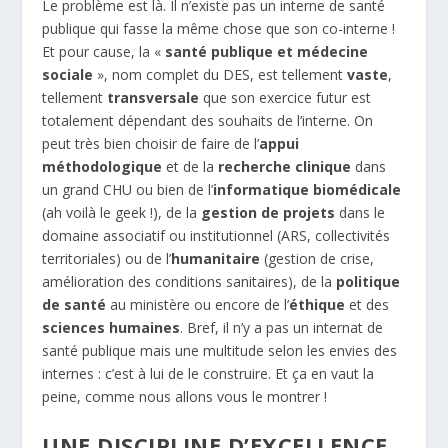
Le problème est là. Il n’existe pas un interne de santé
publique qui fasse la même chose que son co-interne !
Et pour cause, la «
santé publique et médecine
sociale
», nom complet du DES, est tellement
vaste
,
tellement
transversale
que son exercice futur est
totalement dépendant des souhaits de l’interne. On
peut très bien choisir de faire de l’
appui
méthodologique
et de la
recherche clinique
dans
un grand CHU ou bien de l’
informatique biomédicale
(ah voilà le geek !), de la
gestion de projets
dans le
domaine associatif ou institutionnel (ARS, collectivités
territoriales) ou de l’
humanitaire
(gestion de crise,
amélioration des conditions sanitaires), de la
politique
de santé
au ministère ou encore de l’
éthique
et des
sciences humaines
. Bref, il n’y a pas un internat de
santé publique mais une multitude selon les envies des
internes : c’est à lui de le construire. Et ça en vaut la
peine, comme nous allons vous le montrer !
UNE DISCIPLINE D’EXCELLENCE