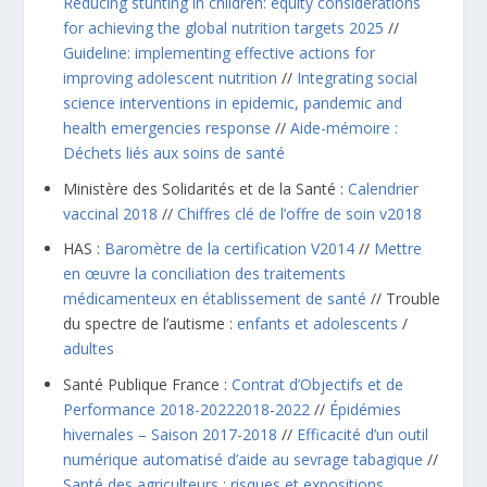
Reducing stunting in children: equity considerations
for achieving the global nutrition targets 2025
//
Guideline: implementing effective actions for
improving adolescent nutrition
//
Integrating social
science interventions in epidemic, pandemic and
health emergencies response
//
Aide-mémoire :
Déchets liés aux soins de santé
Ministère des Solidarités et de la Santé :
Calendrier
vaccinal 2018
//
Chiffres clé de l’offre de soin v2018
HAS :
Baromètre de la certification V2014
//
Mettre
en œuvre la conciliation des traitements
médicamenteux en établissement de santé
// Trouble
du spectre de l’autisme :
enfants et adolescents
/
adultes
Santé Publique France :
Contrat d’Objectifs et de
Performance 2018-20222018-2022
//
Épidémies
hivernales – Saison 2017-2018
//
Efficacité d’un outil
numérique automatisé d’aide au sevrage tabagique
//
Santé des agriculteurs : risques et expositions