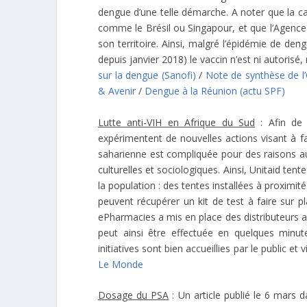
dengue d’une telle démarche. A noter que la 
comme le Brésil ou Singapour, et que l’Agen
son territoire. Ainsi, malgré l’épidémie de de
depuis janvier 2018) le vaccin n’est ni autorisé
sur la dengue (Sanofi)
/
Note de synthèse de l’
& Avenir
/
Dengue à la Réunion (actu SPF)
Lutte anti-VIH en Afrique du Sud
: Afin de 
expérimentent de nouvelles actions visant à fac
saharienne est compliquée pour des raisons aus
culturelles et sociologiques. Ainsi, Unitaid tent
la population : des tentes installées à proximi
peuvent récupérer un kit de test à faire sur p
ePharmacies a mis en place des distributeurs 
peut ainsi être effectuée en quelques minut
initiatives sont bien accueillies par le public e
Le Monde
Dosage du PSA
: Un article publié le 6 mars