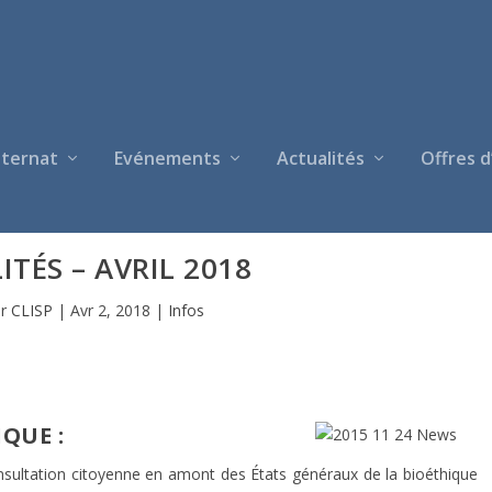
nternat
Evénements
Actualités
Offres d
ITÉS – AVRIL 2018
ar
CLISP
|
Avr 2, 2018
|
Infos
QUE :
onsultation citoyenne en amont des États généraux de la bioéthique