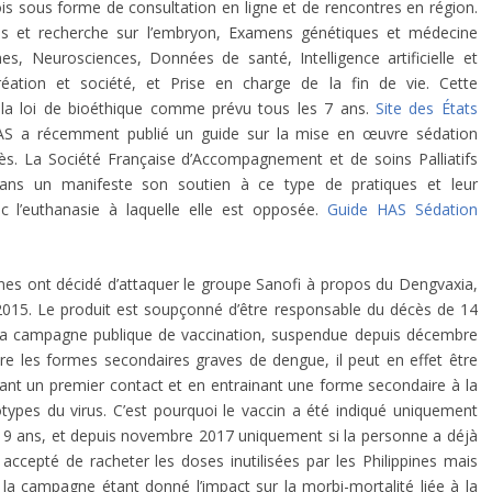
 fois sous forme de consultation en ligne et de rencontres en région.
es et recherche sur l’embryon, Examens génétiques et médecine
s, Neurosciences, Données de santé, Intelligence artificielle et
réation et société, et Prise en charge de la fin de vie. Cette
e la loi de bioéthique comme prévu tous les 7 ans.
Site des États
 HAS a récemment publié un guide sur la mise en œuvre sédation
s. La Société Française d’Accompagnement et de soins Palliatifs
ans un manifeste son soutien à ce type de pratiques et leur
c l’euthanasie à laquelle elle est opposée.
Guide HAS Sédation
pines ont décidé d’attaquer le groupe Sanofi à propos du Dengvaxia,
 2015. Le produit est soupçonné d’être responsable du décès de 14
 la campagne publique de vaccination, suspendue depuis décembre
ntre les formes secondaires graves de dengue, il peut en effet être
ant un premier contact et en entrainant une forme secondaire à la
otypes du virus. C’est pourquoi le vaccin a été indiqué uniquement
e 9 ans, et depuis novembre 2017 uniquement si la personne a déjà
 accepté de racheter les doses inutilisées par les Philippines mais
e la campagne étant donné l’impact sur la morbi-mortalité liée à la