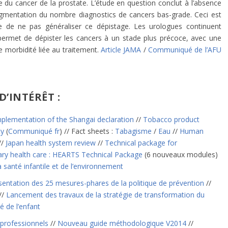
e du cancer de la prostate. L’étude en question conclut à l’absence
’augmentation du nombre diagnostics de cancers bas-grade. Ceci est
le de ne pas généraliser ce dépistage. Les urologues continuent
 permet de dépister les cancers à un stade plus précoce, avec une
 morbidité liée au traitement.
Article JAMA
/
Communiqué de l’AFU
D’INTÉRÊT :
mplementation of the Shangai declaration
//
Tobacco product
ty
(
Communiqué fr
) // Fact sheets :
Tabagisme
/
Eau
//
Human
//
Japan health system review
//
Technical package for
ry health care : HEARTS Technical Package
(6 nouveaux modules)
 santé infantile et de l’environnement
sentation des 25 mesures-phares de la politique de prévention
//
//
Lancement des travaux de la stratégie de transformation du
 de l’enfant
 professionnels
//
Nouveau guide méthodologique V2014
//