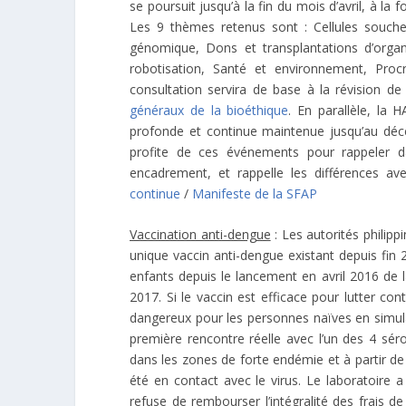
se poursuit jusqu’à la fin du mois d’avril, à la
Les 9 thèmes retenus sont : Cellules souch
génomique, Dons et transplantations d’organe
robotisation, Santé et environnement, Proc
consultation servira de base à la révision d
généraux de la bioéthique
. En parallèle, la
profonde et continue maintenue jusqu’au décè
profite de ces événements pour rappeler d
encadrement, et rappelle les différences ave
continue
/
Manifeste de la SFAP
Vaccination anti-dengue
: Les autorités philip
unique vaccin anti-dengue existant depuis fin
enfants depuis le lancement en avril 2016 de
2017. Si le vaccin est efficace pour lutter co
dangereux pour les personnes naïves en simul
première rencontre réelle avec l’un des 4 sér
dans les zones de forte endémie et à partir d
été en contact avec le virus. Le laboratoire a
refuse de rembourser l’intégralité des frais d