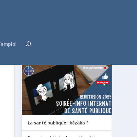
’emploi
FUTUR·E INTERNE ?
La santé publique : kézako ?