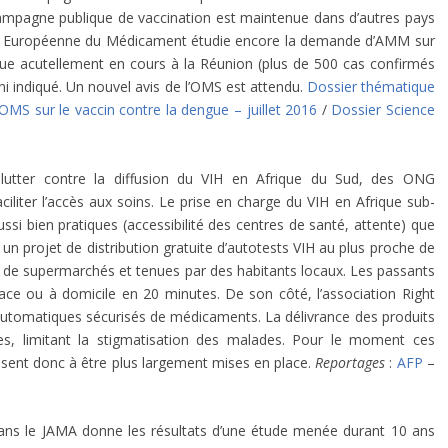
campagne publique de vaccination est maintenue dans d’autres pays
ce Européenne du Médicament étudie encore la demande d’AMM sur
ngue acutellement en cours à la Réunion (plus de 500 cas confirmés
, ni indiqué. Un nouvel avis de l’OMS est attendu.
Dossier thématique
OMS sur le vaccin contre la dengue – juillet 2016
/
Dossier Science
lutter contre la diffusion du VIH en Afrique du Sud, des ONG
iliter l’accès aux soins. Le prise en charge du VIH en Afrique sub-
si bien pratiques (accessibilité des centres de santé, attente) que
e un projet de distribution gratuite d’autotests VIH au plus proche de
té de supermarchés et tenues par des habitants locaux. Les passants
lace ou à domicile en 20 minutes. De son côté, l’association Right
automatiques sécurisés de médicaments. La délivrance des produits
es, limitant la stigmatisation des malades. Pour le moment ces
t visent donc à être plus largement mises en place.
Reportages
:
AFP
–
 dans le JAMA donne les résultats d’une étude menée durant 10 ans