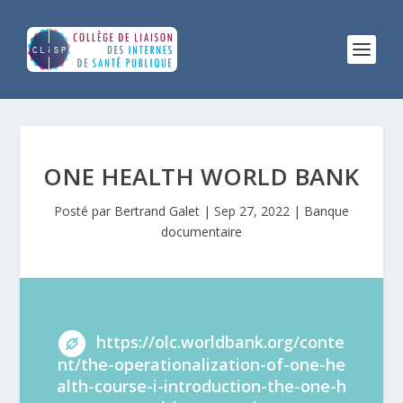
ONE HEALTH WORLD BANK
Posté par
Bertrand Galet
|
Sep 27, 2022
|
Banque
documentaire
https://olc.worldbank.org/conte
nt/the-operationalization-of-one-he
alth-course-i-introduction-the-one-h