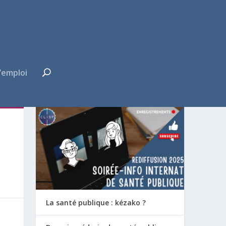
’emploi
FUTUR·E INTERNE ?
La santé publique : kézako ?