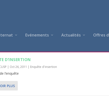
nternat
Evénements
Actualités
Offres d
E D’INSERTION
CLISP
|
Oct 26, 2011
|
Enquête d'insertion
 de l’enquête
OIR PLUS