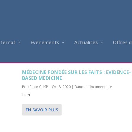
nternat
Evénements
Actualités
Offres d
CUMENTAIRE
MÉDECINE FONDÉE SUR LES FAITS : EVIDENCE-
BASED MEDICINE
Posté par
CLISP
|
Oct 8, 2020
|
Banque documentaire
Lien
EN SAVOIR PLUS