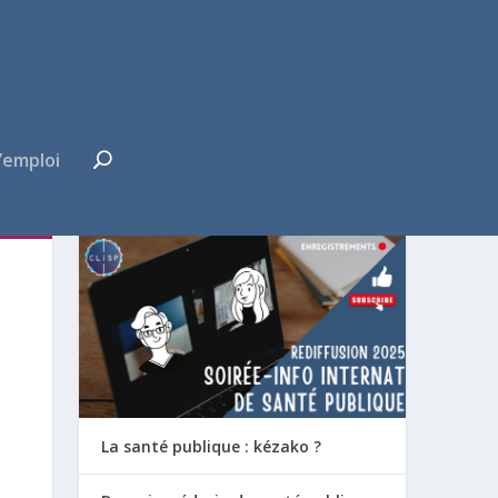
’emploi
FUTUR·E INTERNE ?
La santé publique : kézako ?