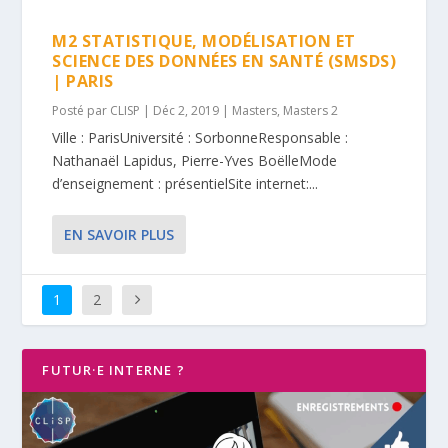
M2 STATISTIQUE, MODÉLISATION ET
SCIENCE DES DONNÉES EN SANTÉ (SMSDS)
| PARIS
Posté par
CLISP
|
Déc 2, 2019
|
Masters
,
Masters 2
Ville : ParisUniversité : SorbonneResponsable :
Nathanaël Lapidus, Pierre-Yves BoëlleMode
d’enseignement : présentielSite internet:...
EN SAVOIR PLUS
1
2
FUTUR·E INTERNE ?