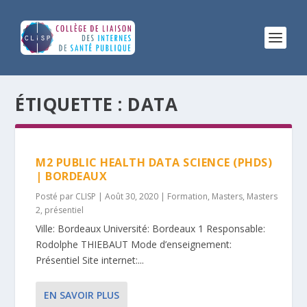
ÉTIQUETTE :
DATA
M2 PUBLIC HEALTH DATA SCIENCE (PHDS)
| BORDEAUX
Posté par
CLISP
|
Août 30, 2020
|
Formation
,
Masters
,
Masters
2
,
présentiel
Ville: Bordeaux Université: Bordeaux 1 Responsable:
Rodolphe THIEBAUT Mode d’enseignement:
Présentiel Site internet:...
EN SAVOIR PLUS