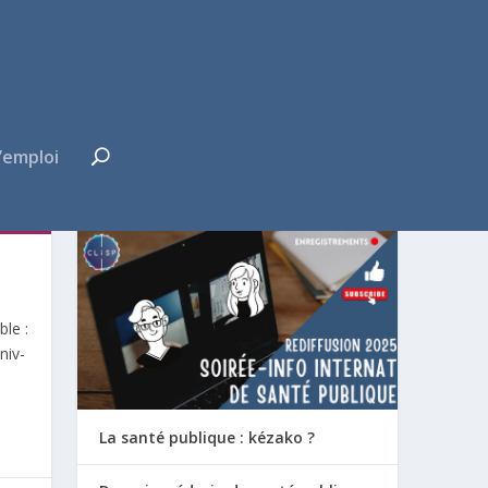
’emploi
FUTUR·E INTERNE ?
ble :
niv-
La santé publique : kézako ?