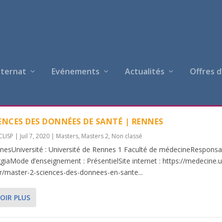
nternat
Evénements
Actualités
Offres d
ANTE
ENCES DES DONNÉES DE SANTÉ | RENNES
CLISP
|
Juil 7, 2020
|
Masters
,
Masters 2
,
Non classé
ennesUniversité : Université de Rennes 1 Faculté de médecineResponsa
iaMode d’enseignement : PrésentielSite internet : https://medecine.u
r/master-2-sciences-des-donnees-en-sante...
OIR PLUS