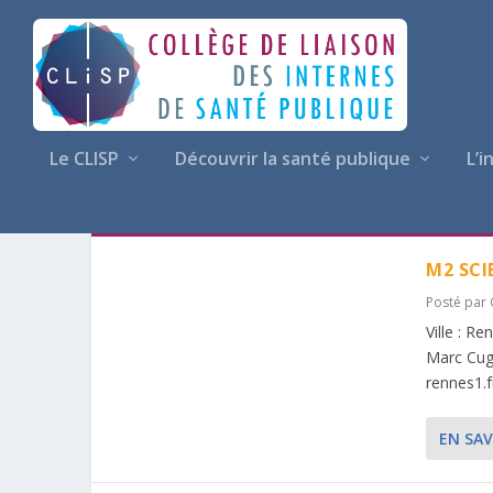
Le CLISP
Découvrir la santé publique
L’i
ÉTIQUETTE :
DONNEES DE S
M2 SCI
Posté par
Ville : R
Marc Cugg
rennes1.f
EN SAV