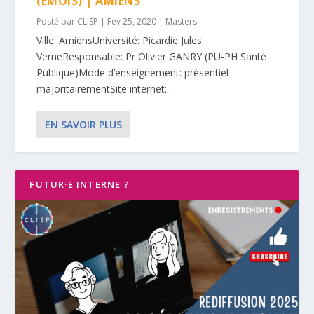
(EMOIS) | AMIENS
Posté par
CLISP
|
Fév 25, 2020
|
Masters
Ville: AmiensUniversité: Picardie Jules
VerneResponsable: Pr Olivier GANRY (PU-PH Santé
Publique)Mode d’enseignement: présentiel
majoritairementSite internet:...
EN SAVOIR PLUS
FUTUR·E INTERNE ?