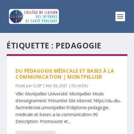
ÉTIQUETTE :
PEDAGOGIE
DU PÉDAGOGIE MÉDICALE ET BASES À LA
COMMUNICATION | MONTPELLIER
Posté par
CLISP
|
Mar 26, 2021
|
DU et DIU
Ville: Montpellier Université: Montpellier Mode
d’enseignement: Présentiel Site internet: https://du-diu-
facmedecine.umontpellier.fr/diplome-pedagogie-
medicale-et-bases-a-la-communication-90
Description: Promouvoir et...