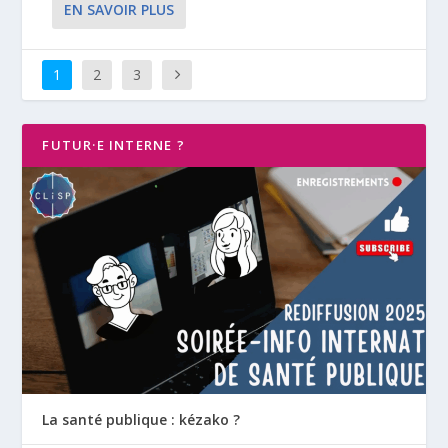
EN SAVOIR PLUS
1
2
3
FUTUR·E INTERNE ?
La santé publique : kézako ?